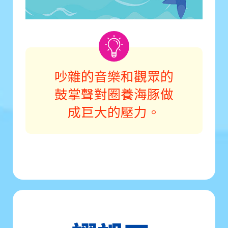
吵雜的音樂和觀眾的
鼓掌聲對圈養海豚做
成巨大的壓力。