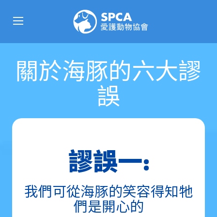
關於海豚的六大謬
誤
謬誤一:
我們可從海豚的笑容得知牠
們是開心的