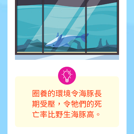
圈養的環境令海豚長
期受壓，令牠們的死
亡率比野生海豚高。