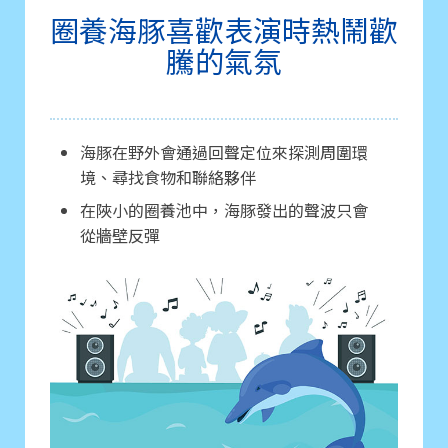
圈養海豚喜歡表演時熱鬧歡
騰的氣氛
海豚在野外會通過回聲定位來探測周圍環
境、尋找食物和聯絡夥伴
在陜小的圈養池中，海豚發出的聲波只會
從牆壁反彈